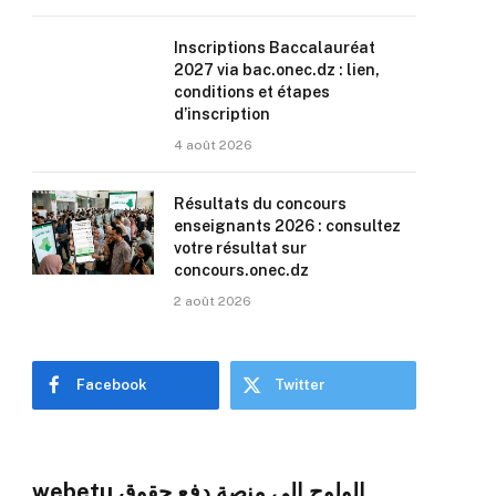
Inscriptions Baccalauréat
2027 via bac.onec.dz : lien,
conditions et étapes
d’inscription
4 août 2026
Résultats du concours
enseignants 2026 : consultez
votre résultat sur
concours.onec.dz
2 août 2026
Facebook
Twitter
webetu الولوج إلى منصة دفع حقوق