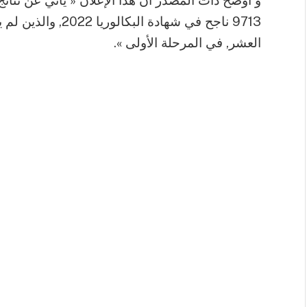
و أوضح ذات المصدر أن هذا الإعلان « يأتي عن نتائج
9713 ناجح في شهادة 
العشر, في المرحلة الأولى ».