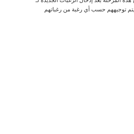
 هذه المرحلة بعد إدخال الرغبات الجديدة لـ
البكالوريا 2022, والذين لم يتم توجيههم حسب أي رغبة من رغباتهم