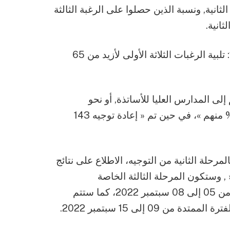
لة الثانية, ونسبة الذين حصلوا على الرغبة الثالثة
اقرأ أيضا: التسجيلات الأولية لحاملي بكالوريا 2022: تلبية الرغبات الثلاثة الأولى لأزيد من 65
 تم توجيههم إلى المدارس العليا للأساتذة, أو نحو
التخصصات التي تخضع للانتقاء، « تم قبول 93.64% منهم »، في حين تم « إعادة توجيه 143
مرحلة الثانية من التوجيه، الاطلاع على نتائج
 , وستكون المرحلة الثالثة الخاصة
بالتسجيلات النهائية عبر الخط، في الفترة الممتدة من 05 إلى 08 سبتمبر 2022، كما ستتم
09 إلى 15 سبتمبر 2022.