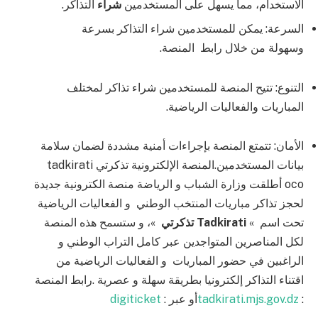
الاستخدام، مما يسهل على المستخدمين
شراء
التذاكر.
السرعة: يمكن للمستخدمين شراء التذاكر بسرعة
وسهولة من خلال رابط المنصة.
التنوع: تتيح المنصة للمستخدمين شراء تذاكر لمختلف
المباريات والفعاليات الرياضية.
الأمان: تتمتع المنصة بإجراءات أمنية مشددة لضمان سلامة
بيانات المستخدمين.المنصة الإلكترونية تذكرتي tadkirati
oco أطلقت وزارة الشباب و الرياضة منصة الكترونية جديدة
لحجز تذاكر مباريات المنتخب الوطني و الفعاليات الرياضية
تحت اسم »
Tadkirati تذكرتي
»، و ستسمح هذه المنصة
لكل المناصرين المتواجدين عبر كامل التراب الوطني و
الراغبين في حضور المباريات و الفعاليات الرياضية من
اقتناء التذاكر إلكترونيا بطريقة سهلة و عصرية .
رابط المنصة
:
tadkirati.mjs.gov.dz
أو عبر :
digiticket