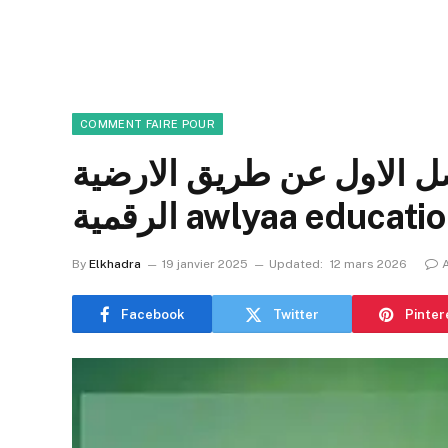
COMMENT FAIRE POUR
ل الاول عن طريق الارضية
ة awlyaa education dz
By
Elkhadra
19 janvier 2025
Updated:
12 mars 2026
Facebook
Twitter
Pinter