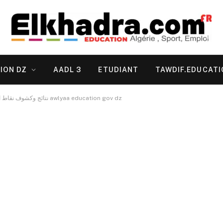
ION DZ
AADL 3
ETUDIANT
TAWDIF.EDUCATI
نتائج وكشوف نقاط الفصل الاول عن طريق الارضية الرقمية awlyaa education gov dz