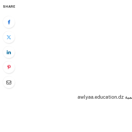
SHARE
awly