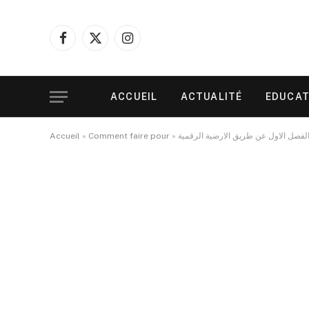
Facebook
X
Instagram
(Twitter)
ACCUEIL
ACTUALITÉ
EDUCAT
Accueil
»
Comment faire pour
»