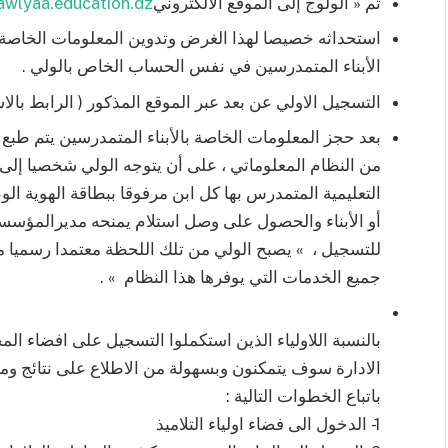
ثم « الولوج إلى الموقع الالكتروني
/awlyaa.education.dz
استحداثه خصيصا لهذا الغرض وتدوين المعلومات الخاصة
الأبناء المتمدرسين في نفس الحساب الخاص بالولي .
التسجيل الاولي عن بعد عبر الموقع المذكور ( الرابط بالا
بعد حجز المعلومات الخاصة بالأبناء المتمدرسين يتم طب
من النظام المعلوماتي ، على أن يتوجه الولي شخصيا إ
التعليمية المتمدرس بها كل ابن مرفوقا ببطاقة الهوية الو
أو الأبناء والحصول على وصل استلام يمنحه مديرالمؤسسة ا
للتسجيل ، » يصبح الولي من تلك اللحظة معتمدا رسميا م
جميع الخدمات التي يوفرها هذا النظام » .
بالنسبة اللاولياء الذين استكملوا التسجيل على افضاء ال
الادارة سوف يتمكنون وبسهولة من الاطلاع على نتائج وم
باتباع الخطوات التالية :
1- الدخول الى فضاء اولياء التلاميذ