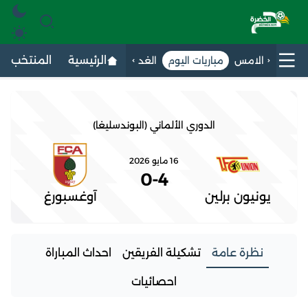
الرئيسية
المنتخب الج
الامس
مباريات اليوم
الغد
الدوري الألماني (البوندسليغا)
16 مايو 2026
0
-
4
يونيون برلين
آوغسبورغ
نظرة عامة
تشكيلة الفريقين
احداث المباراة
احصائيات