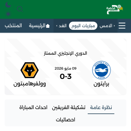
الرئيسية
المنتخب الج
الامس
مباريات اليوم
الغد
الدوري الإنجليزي الممتاز
09 مايو 2026
0
-
3
برايتون
وولفرهامبتون
نظرة عامة
تشكيلة الفريقين
احداث المباراة
احصائيات