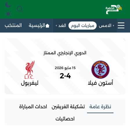
الرئيسية
المنتخب الج
الامس
مباريات اليوم
الغد
الدوري الإنجليزي الممتاز
15 مايو 2026
2
-
4
أستون فيلا
ليفربول
نظرة عامة
تشكيلة الفريقين
احداث المباراة
احصائيات