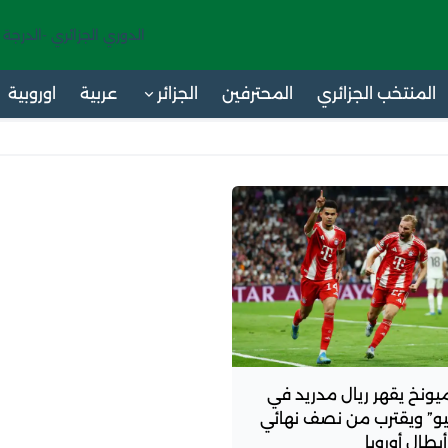
الدوري الجزائري -الدرجة 
المنتخب الجزائري
المحترفين
الجزائر
عربية
اوروبية
ميونخ يقهر ريال مدريد في
ابيو” ويقترب من نصف نهائي
بطال أوروبا