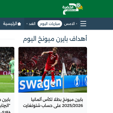
الرئيسية
الامس
مباريات اليوم
الغد
أهداف بايرن ميونخ اليوم
بايرن ميونخ بطلا لكأس ألمانيا
بايرن 
2025/2026 على حساب شتوتغارت
“البرن
دوري أ