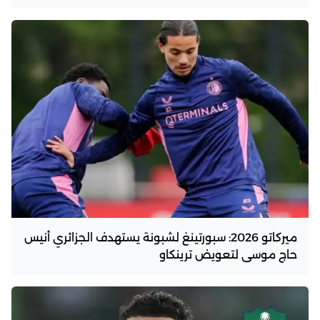
ميركاتو 2026: سبورتينغ لشبونة يستهدف الجزائري أنيس
حاج موسى لتعويض ترينكاو