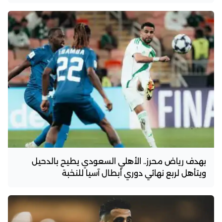
بهدف رياض محرز.. الأهلي السعودي يطيح بالدحيل
ويتأهل لربع نهائي دوري أبطال آسيا للنخبة