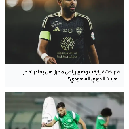
فنربخشة يترقب وضع رياض محرز: هل يغادر “فخر
العرب” الدوري السعودي؟