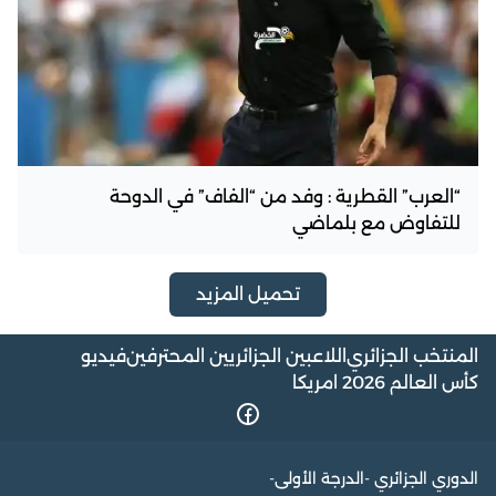
“العرب” القطرية : وفد من “الفاف” في الدوحة
للتفاوض مع بلماضي
تحميل المزيد
المنتخب الجزائري
اللاعبين الجزائريين المحترفين
فيديو
كأس العالم 2026 امريكا
الدوري الجزائري -الدرجة الأولى-