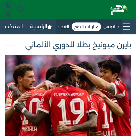
الرئيسية
المنتخب الج
الامس
مباريات اليوم
الغد
بايرن ميونيخ بطلا للدوري الألماني