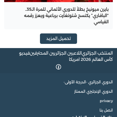
بايرن ميونيخ بطلاً للدوري الألماني للمرة الـ35..
“البافاري” يكتسح شتوتغارت برباعية ويعزز رقمه
القياسي
تحميل المزيد
المنتخب الجزائري
اللاعبين الجزائريين المحترفين
فيديو
كأس العالم 2026 امريكا
الدوري الجزائري -الدرجة الأولى-
الدوري الإنجليزي الممتاز
privacy
اتصل بنا