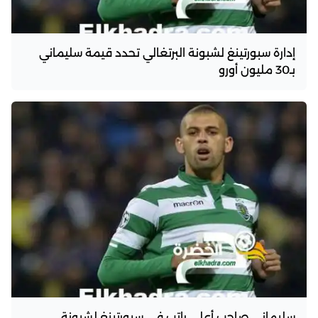
إدارة سبورتينغ لشبونة البرتغالي تحدد قيمة سليماني
بـ30 مليون أورو
سليماني صاحب أعلى راتب في سبورتينغ لشبونة