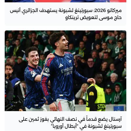
ميركاتو 2026: سبورتينغ لشبونة يستهدف الجزائري أنيس
حاج موسى لتعويض ترينكاو
آرسنال يضع قدماً في نصف النهائي بفوز ثمين على
سبورتينغ لشبونة في “أبطال أوروبا”