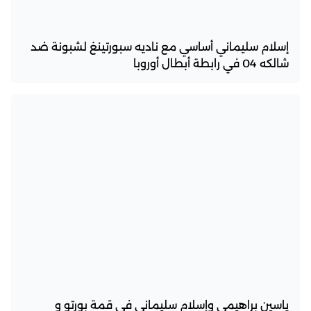
إسلام سليماني أساسي مع ناديه سبورتينغ لشبونة ضد
شالكه 04 في رابطة أبطال أوروبا
ياسين براهيمي وإسلام سليماني في قمة بورتو و