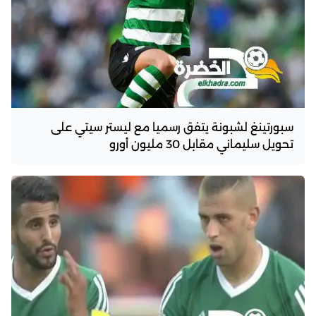
سبورتينغ لشبونة يتفق رسميا مع ليستر سيتي على
تحويل سليماني مقابل 30 مليون أورو