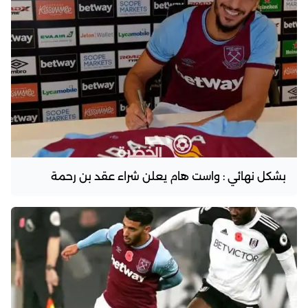
بشكل نهائي : واست هام يعلن شراء عقد بن رحمة