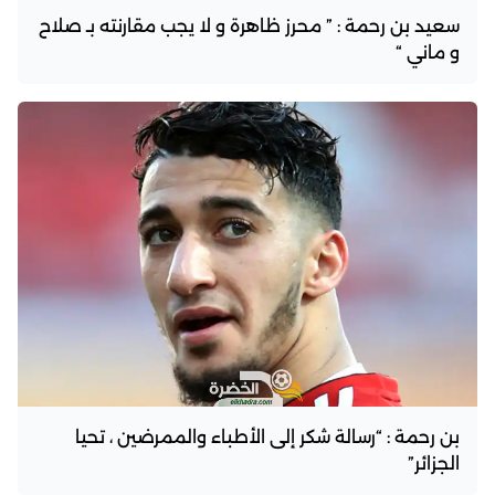
سعيد بن رحمة : ” محرز ظاهرة و لا يجب مقارنته بـ صلاح
و ماني “
بن رحمة : “رسالة شكر إلى الأطباء والممرضين ، تحيا
الجزائر”