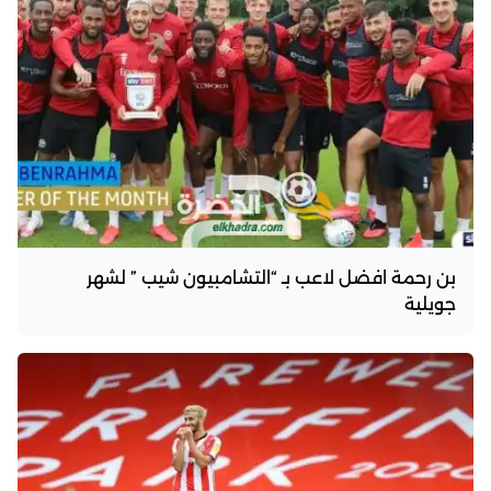
بن رحمة افضل لاعب بـ “التشامبيون شيب ” لشهر
جويلية