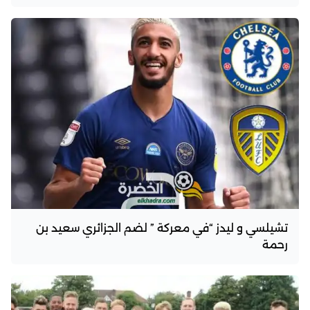
تشيلسي و ليدز “في معركة ” لضم الجزائري سعيد بن
رحمة