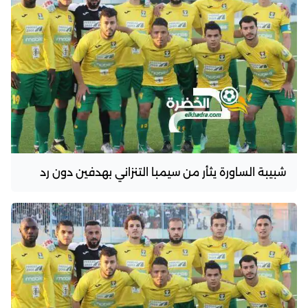
شبيبة الساورة يثأر من سيمبا التنزاني بهدفين دون رد