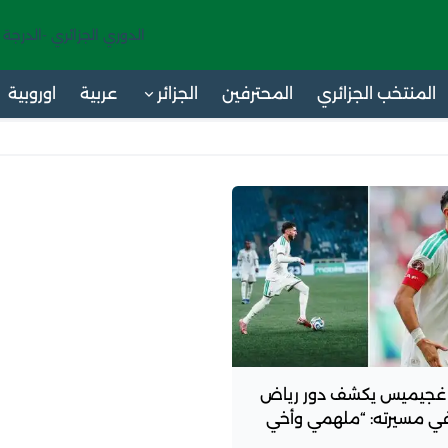
الدوري الجزائري -الدرجة 
المنتخب الجزائري
المحترفين
الجزائر
عربية
اوروبية
غجيميس يكشف دور رياض
في مسيرته: “ملهمي وأخي