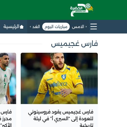
الرئيسية
الامس
مباريات اليوم
الغد
فارس غجيميس
فارس غجيميس يقود فروسينوني
فارس 
للعودة إلى “السيري أ” في ليلة
محرز 
تاريخية
الأكبر”