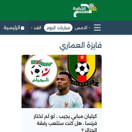
الرئيسية
الامس
مباريات اليوم
الغد
فايزة العماري
كيليان مبابي يجيب .. لو لم تختار
فرنسا ، هل كنت ستلعب رفقة
الجزائر ؟