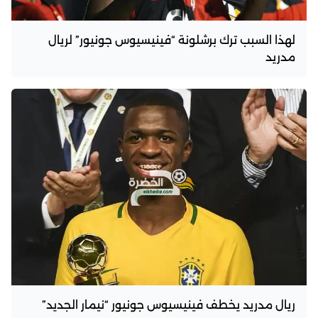
لهذا السبب ترك برشلونة “فينيسيوس جونيور” لريال
مدريد
ريال مدريد يخطف فينيسيوس جونيور “نيمار الجديد”