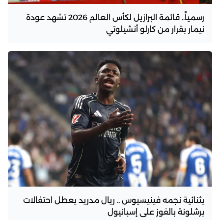
رسمياً.. قائمة البرازيل لكأس العالم 2026 تشهد عودة
نيمار بقرار من كارلو أنشيلوتي
بثنائية نجمه فينيسيوس .. ريال مدريد يعطل احتفالات
برشلونة بالفوز على إسبانيول