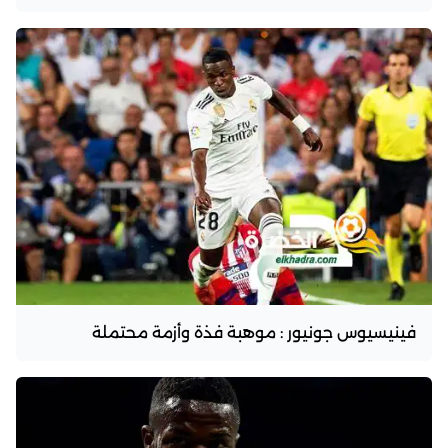
فينيسيوس جونيور : موهبة فذة وأزمة محتملة