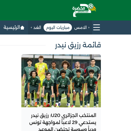
الرئيسية
الامس
مباريات اليوم
الغد
قائمة رزيق نيدر
المنتخب الجزائري U20: رزيق نيدر
يستدعي 29 لاعباً لمواجهة تونس
ودياً وسوسة تحتضن الموعد