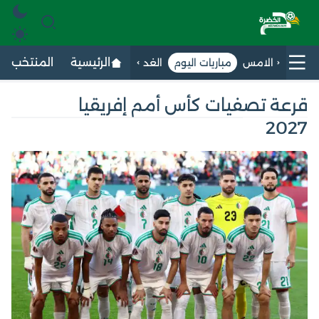
الرئيسية
المنتخب الج
الامس
مباريات اليوم
الغد
قرعة تصفيات كأس أمم إفريقيا
2027