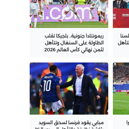
سنا
ريمونتادا جنونية.. بلجيكا تقلب
لعب بـ 120% للتأهل
الطاولة على السنغال وتتأهل
لثمن نهائي كأس العالم 2026
ا
مبابي يقود فرنسا لسحق السويد