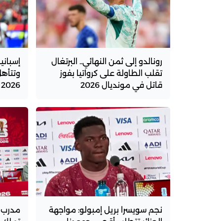
رونالدو إلى ثمن النهائي.. البرتغال
إسباني
تقلب الطاولة على كرواتيا بفوز
وتتأهل
قاتل في مونديال 2026
2026
نجم سويسرا بريل إمبولو: مواجهة
مدرب س