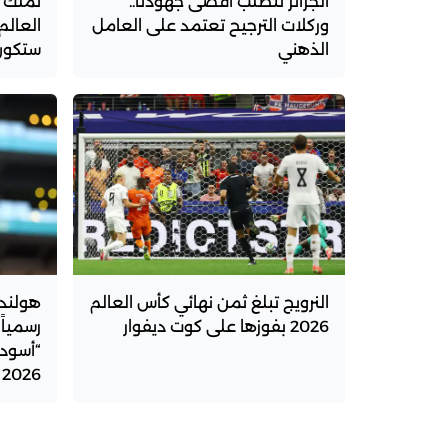
الجزائر تتطلب أقصى جهودنا..
تملك 
وركلات الترجيح تعتمد على العامل
العالم
الذهني
ستكون
النرويج تبلغ ثمن نهائي كأس العالم
هولندا
2026 بفوزها على كوت ديفوار
رسمياً
“أسود
2026