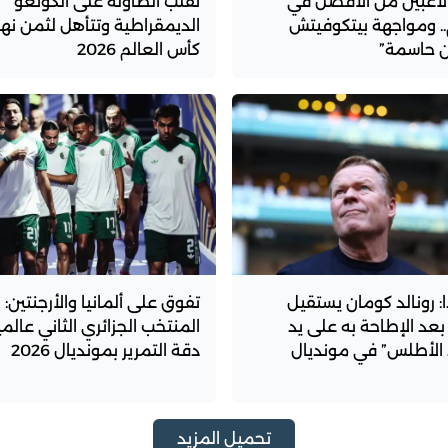
لاعبين من الأفضل في
تقلب الطاولة على الكونغو
.. ومواجهة بيتكوفيتش
الديمقراطية وتتأهل لثمن نها
 حاسمة”
كأس العالم 2026
: رونالد كومان يستقيل
تفوق على ألمانيا والأرجنتين:
 بعد الإطاحة به على يد
المنتخب الجزائري الثاني عالمي
 الأطلس” في مونديال
دقة التمرير بمونديال 2026
تحميل المزيد