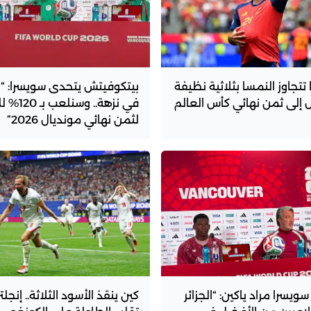
ا تتجاوز النمسا بثلاثية نظيفة
بيتكوفيتش يتحدى سويسرا: “ل
 إلى ثمن نهائي كأس العالم
في نزهة.. وسن
لثمن نهائي مونديال 2026”
ويسرا مراد ياكين: “الجزائر
كين ينقذ الأسود الثلاثة.. إنجلتر