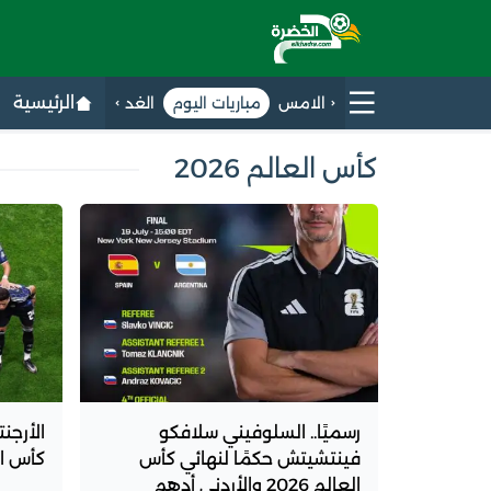
الرئيسية
الامس
مباريات اليوم
الغد
كأس العالم 2026
رسميًا.. السلوفيني سلافكو
الأرجن
فينتشيتش حكمًا لنهائي كأس
كأس العالم 026
العالم 2026 والأردني أدهم