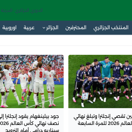
الدوري الجزائري -الدرجة 
المنتخب الجزائري
المحترفين
الجزائر
عربية
اوروبية
تين تقصي إنجلترا وتبلغ نهائي
جود بيلينغهام يقود إنجلترا إل
2 للمرة السابعة
سيناريو درامي أمام النرويج