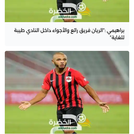
براهيمي :”الريان فريق رائع والأجواء داخل النادي طيبة
للغاية”