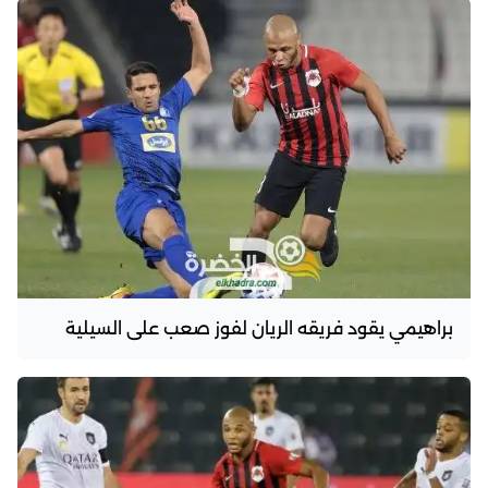
براهيمي يقود فريقه الريان لفوز صعب على السيلية