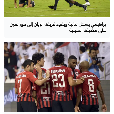
براهيمي يسجل ثنائية ويقود فريقه الريان إلى فوز ثمين
على مضيفه السيلية