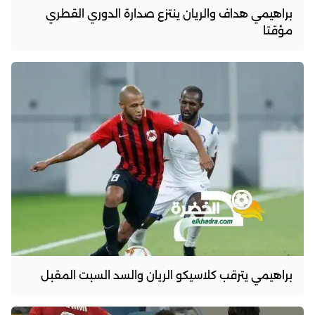
براهيمي هداف والريان ينتزع صدارة الدوري القطري
مؤقتا
براهيمي يترقب كلاسيكو الريان والسد السبت المقبل