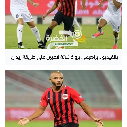
بالفيديو .. براهيمي يرواغ ثلاثة لاعبين على طريقة زيدان