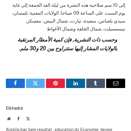
إلى 10 سم صلاحية هذه النشرة من ليلة الغد الجمعة إلى غاية
يوم السبت على الساعة 09 صباحا. الولايات المعنية: تلمسان،
سيدي بلعباس، سعيدة، تيارت، شمال البيض، معسكر،
تيسمسيلت، شمال الجلفة وشمال الأغواط
وحسب ذات النشرية, فإن كمية الأمطار المرتقبة
بالولايات المشار إليها ستتراوح بين 20 و30 ملم.
Facebook
Twitter
Pinterest
LinkedIn
Tumblr
Email
Elkhadra
Website
Facebook
X
(Twitter)
Algérie,bac bem resultat , education.dz Economie, devise