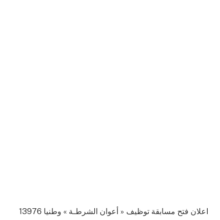
اعلان فتح مسابقة توظيف « أعوان الشرطـة » وطنيا 13976