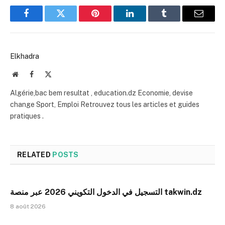
Facebook
Twitter
Pinterest
LinkedIn
Tumblr
Email
Elkhadra
Website
Facebook
X
(Twitter)
Algérie,bac bem resultat , education.dz Economie, devise
change Sport, Emploi Retrouvez tous les articles et guides
pratiques .
RELATED
POSTS
التسجيل في الدخول التكويني 2026 عبر منصة takwin.dz
8 août 2026