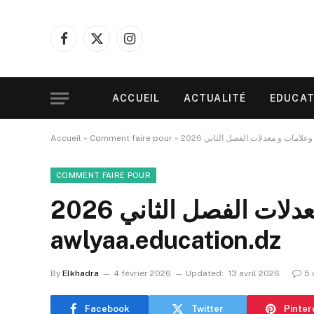
Facebook
X
Instagram
(Twitter)
ACCUEIL
ACTUALITÉ
EDUCAT
Accueil
»
Comment faire pour
»
COMMENT FAIRE POUR
نتائج وعلامات و معدلات الفصل الثاني 2026 –
awlyaa.education.dz
By
Elkhadra
4 février 2026
Updated:
13 avril 2026
5 
Facebook
Twitter
Pinter