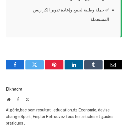
✅ حملة وطنية لجمع وإعادة تدوير الكراريس
المستعملة
Facebook
Twitter
Pinterest
LinkedIn
Tumblr
Email
Elkhadra
Website
Facebook
X
(Twitter)
Algérie,bac bem resultat , education.dz Economie, devise
change Sport, Emploi Retrouvez tous les articles et guides
pratiques .