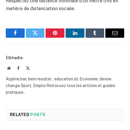
Respectez une distance minimale d’un mètre (1m) en
matière de distanciation sociale.
Facebook
Twitter
Pinterest
LinkedIn
Tumblr
Email
Elkhadra
Website
Facebook
X
(Twitter)
Algérie,bac bem resultat , education.dz Economie, devise
change Sport, Emploi Retrouvez tous les articles et guides
pratiques .
RELATED
POSTS