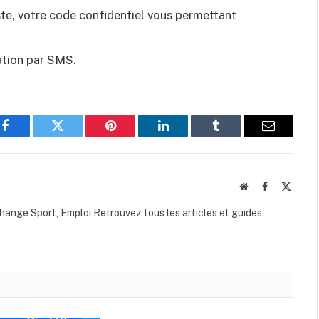
te, votre code confidentiel vous permettant
cation par SMS.
Facebook
Twitter
Pinterest
LinkedIn
Tumblr
Email
Website
Facebook
X
(Twitte
hange Sport, Emploi Retrouvez tous les articles et guides