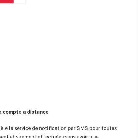
n compte a distance
tèle le service de notification par SMS pour toutes
ment et virement effectuées sans avoir a se