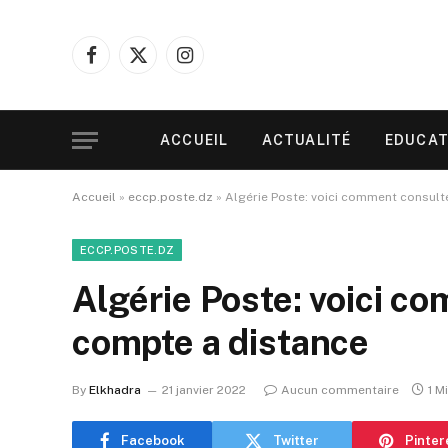
Facebook
X
Instagram
(Twitter)
ACCUEIL
ACTUALITÉ
EDUCAT
Accueil
»
eccp.poste.dz
»
Algérie Poste: voici comment consult
ECCP.POSTE.DZ
Algérie Poste: voici c
compte a distance
By
Elkhadra
21 janvier 2022
Aucun commentaire
1 M
Facebook
Twitter
Pinter