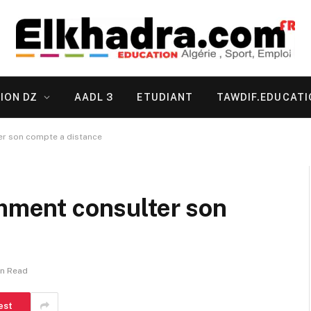
ION DZ
AADL 3
ETUDIANT
TAWDIF.EDUCATI
er son compte a distance
omment consulter son
in Read
est