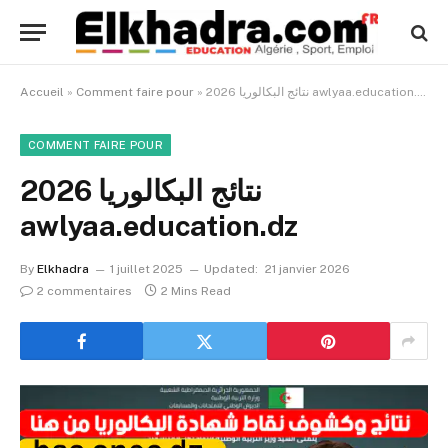
نتائج البكالوريا 2026 awlyaa.education.dz
»
Comment faire pour
»
Accueil
COMMENT FAIRE POUR
نتائج البكالوريا 2026
awlyaa.education.dz
By
Elkhadra
1 juillet 2025
Updated:
21 janvier 2026
2 commentaires
2 Mins Read