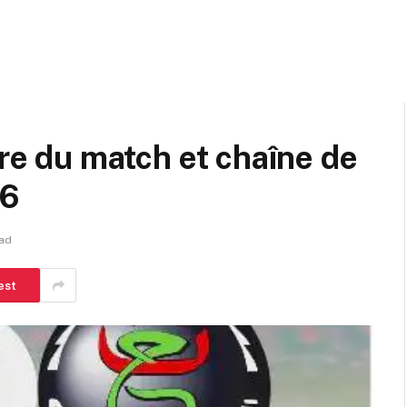
ure du match et chaîne de
26
ead
est