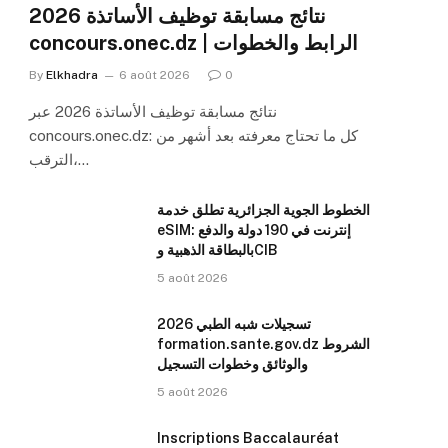
نتائج مسابقة توظيف الأساتذة 2026
concours.onec.dz | الرابط والخطوات
By
Elkhadra
6 août 2026
0
نتائج مسابقة توظيف الأساتذة 2026 عبر
concours.onec.dz: كل ما تحتاج معرفته بعد أشهر من
الترقب،…
الخطوط الجوية الجزائرية تطلق خدمة
eSIM: إنترنت في 190 دولة والدفع
بالبطاقة الذهبية وCIB
5 août 2026
تسجيلات شبه الطبي 2026
formation.sante.gov.dz الشروط
والوثائق وخطوات التسجيل
5 août 2026
Inscriptions Baccalauréat