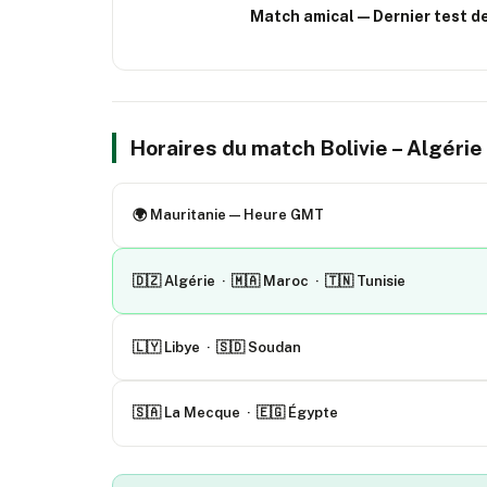
Match amical — Dernier test d
Horaires du match Bolivie – Algéri
🌍 Mauritanie — Heure GMT
🇩🇿 Algérie · 🇲🇦 Maroc · 🇹🇳 Tunisie
🇱🇾 Libye · 🇸🇩 Soudan
🇸🇦 La Mecque · 🇪🇬 Égypte