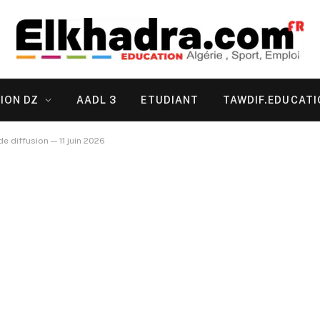
ION DZ
AADL 3
ETUDIANT
TAWDIF.EDUCATI
de diffusion — 11 juin 2026