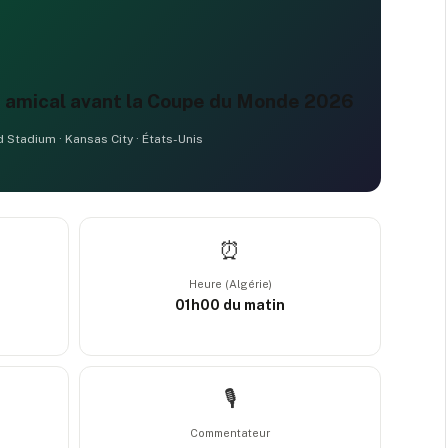
h amical avant la Coupe du Monde 2026
d Stadium · Kansas City · États-Unis
⏰
Heure (Algérie)
01h00 du matin
🎙️
Commentateur