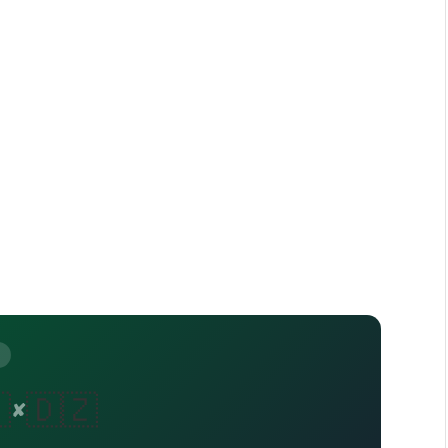

🇩🇿
✘