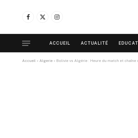
Facebook
X
Instagram
(Twitter)
ACCUEIL
ACTUALITÉ
EDUCAT
Accueil
»
Algerie
»
Bolivie vs Algérie : Heure du match et chaîne 