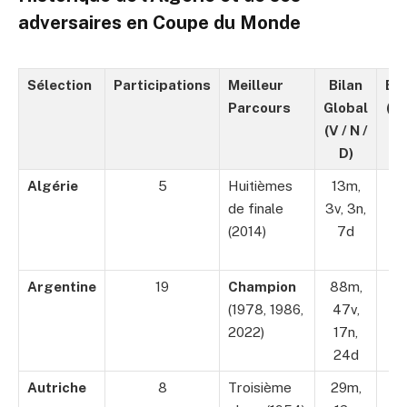
adversaires en Coupe du Monde
Sélection
Participations
Meilleur
Bilan
Bu
Parcours
Global
(Bp
(V / N /
Bc
D)
Algérie
5
Huitièmes
13m,
1
de finale
3v, 3n,
Bp
(2014)
7d
1
B
Argentine
19
Champion
88m,
15
(1978, 1986,
47v,
Bp
2022)
17n,
10
24d
B
Autriche
8
Troisième
29m,
4