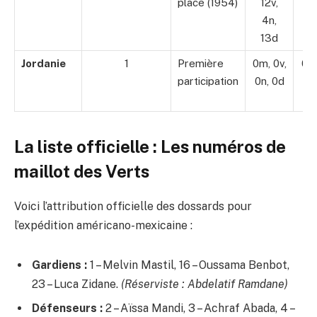
place (1954)
12v,
Bp
4n,
4
13d
B
Jordanie
1
Première
0m, 0v,
0 
participation
0n, 0d
/ 
B
La liste officielle : Les numéros de
maillot des Verts
Voici l’attribution officielle des dossards pour
l’expédition américano-mexicaine :
Gardiens :
1 – Melvin Mastil, 16 – Oussama Benbot,
23 – Luca Zidane.
(Réserviste : Abdelatif Ramdane)
Défenseurs :
2 – Aïssa Mandi, 3 – Achraf Abada, 4 –