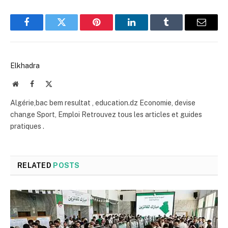
Facebook
Twitter
Pinterest
LinkedIn
Tumblr
Email
Elkhadra
Website
Facebook
X
(Twitter)
Algérie,bac bem resultat , education.dz Economie, devise
change Sport, Emploi Retrouvez tous les articles et guides
pratiques .
RELATED
POSTS