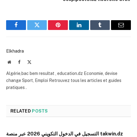
Facebook
Twitter
Pinterest
LinkedIn
Tumblr
Email
Elkhadra
Website
Facebook
X
(Twitter)
Algérie,bac bem resultat , education.dz Economie, devise
change Sport, Emploi Retrouvez tous les articles et guides
pratiques .
RELATED
POSTS
التسجيل في الدخول التكويني 2026 عبر منصة takwin.dz