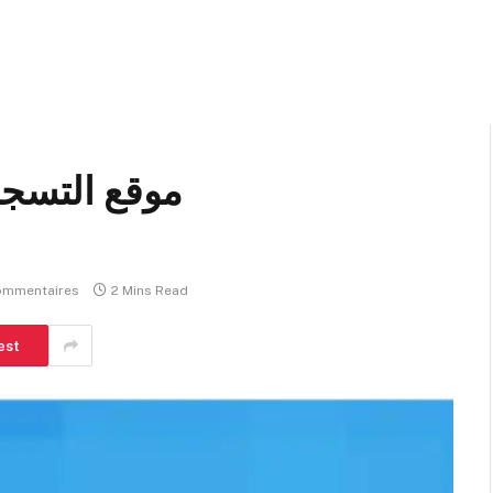
ommentaires
2 Mins Read
est