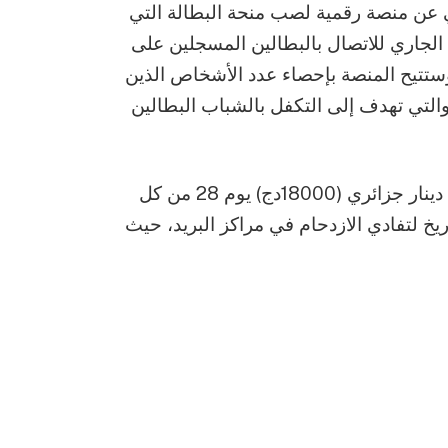
ي عن منصة رقمية لصب منحة البطالة التي
ئيس الجمهورية، بداية من 25 فيفري الجاري للاتصال بالبطالين المسجلين على
 مصالح الوكالة الوطنية للتشغيل ANEM، وستتيح المنصة بإحصاء عدد الأشخاص الذين
لتي تهدف إلى التكفل بالشباب البطالين
وسيكون صب منحة البطالة التي قدرت ب 18 ألف دينار جزائري (18000دج) يوم 28 من كل
يخ لتفادي الازدحام في مراكز البريد، حيث