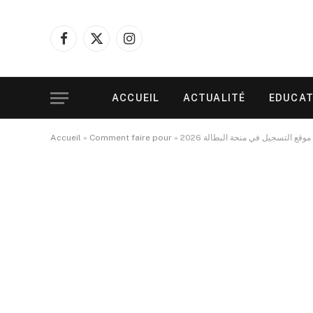
Facebook
X
Instagram
(Twitter)
ACCUEIL
ACTUALITÉ
EDUCAT
m
»
Comment faire pour
»
Accueil