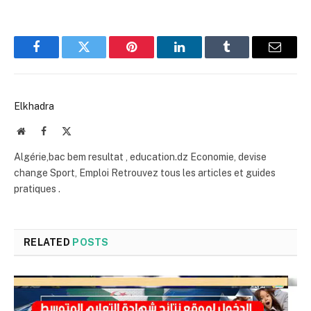
Facebook
Twitter
Pinterest
LinkedIn
Tumblr
Email
Elkhadra
Website
Facebook
X
(Twitter)
Algérie,bac bem resultat , education.dz Economie, devise
change Sport, Emploi Retrouvez tous les articles et guides
pratiques .
RELATED
POSTS