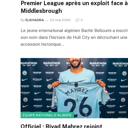
Premier League après un exploit face à
Middlesbrough
By
ELKHADRA
23 mai 2026
0
Le jeune international algérien Bachir Belloumi a inscrit
son nom dans l’histoire de Hull City en décrochant une
accession historique…
EQUIPE NATIONAL D'ALGERIE
Officiel : Riyad Mahrez rejoint