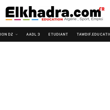
ION DZ
AADL 3
ETUDIANT
TAWDIF.EDUCATI