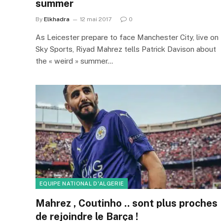
summer
By
Elkhadra
12 mai 2017
0
As Leicester prepare to face Manchester City, live on
Sky Sports, Riyad Mahrez tells Patrick Davison about
the « weird » summer…
EQUIPE NATIONAL D'ALGERIE
Mahrez , Coutinho .. sont plus proches
de rejoindre le Barça !