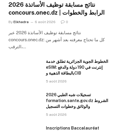
نتائج مسابقة توظيف الأساتذة 2026
concours.onec.dz | الرابط والخطوات
By
Elkhadra
6 août 2026
0
نتائج مسابقة توظيف الأساتذة 2026 عبر
concours.onec.dz: كل ما تحتاج معرفته بعد أشهر من
الترقب،…
الخطوط الجوية الجزائرية تطلق خدمة
eSIM: إنترنت في 190 دولة والدفع
بالبطاقة الذهبية وCIB
5 août 2026
تسجيلات شبه الطبي 2026
formation.sante.gov.dz الشروط
والوثائق وخطوات التسجيل
5 août 2026
Inscriptions Baccalauréat