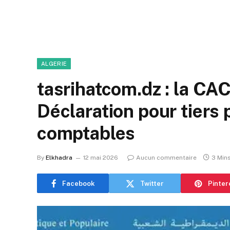
ALGERIE
tasrihatcom.dz : la C
Déclaration pour tiers 
comptables
By
Elkhadra
12 mai 2026
Aucun commentaire
3 Min
Facebook
Twitter
Pinter