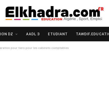
ION DZ
AADL 3
ETUDIANT
TAWDIF.EDUCATI
aration pour tiers pour les cabinets comptables