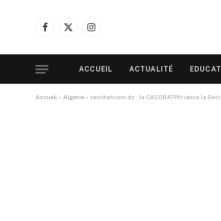
Facebook
X
Instagram
(Twitter)
ACCUEIL
ACTUALITÉ
EDUCAT
Accueil
»
Algerie
»
tasrihatcom.dz : la CACOBATPH lance la Décl