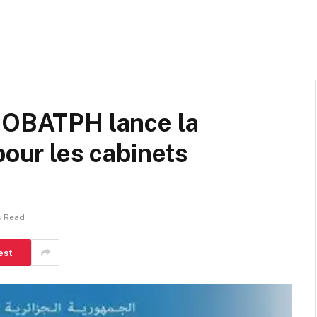
ACOBATPH lance la
pour les cabinets
s Read
est