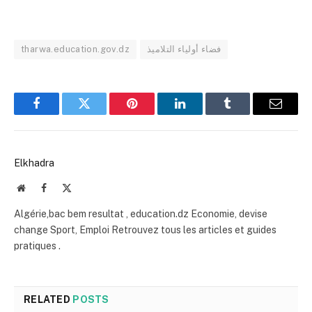
tharwa.education.gov.dz
فضاء أولياء التلاميذ
Facebook
Twitter
Pinterest
LinkedIn
Tumblr
Email
Elkhadra
Website
Facebook
X
(Twitter)
Algérie,bac bem resultat , education.dz Economie, devise
change Sport, Emploi Retrouvez tous les articles et guides
pratiques .
RELATED
POSTS