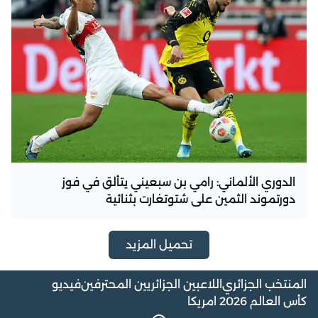
الدوري الألماني: رامي بن سبعيني يتألق في فوز
دورتموند الثمين على شتوتغارت بثنائية
تحميل المزيد
المنتخب الجزائري
اللاعبين الجزائريين المحترفين
فيديو
كأس العالم 2026 امريكا