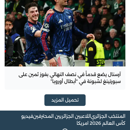
آرسنال يضع قدماً في نصف النهائي بفوز ثمين على
سبورتينغ لشبونة في “أبطال أوروبا”
تحميل المزيد
المنتخب الجزائري
اللاعبين الجزائريين المحترفين
فيديو
كأس العالم 2026 امريكا