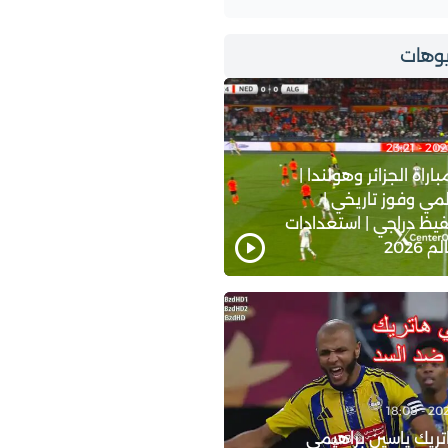
وهات
اة الجزائر وهولندا |
ي وفوز تاريخي |
يظ دراجي | استعدادات
2026
ريك ياسين براهيمي