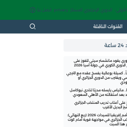
الأولى-
الدوري الإنجليزي الممتاز
privacy
اتصل بنا
القنوات الناقلة
اعة
وري يقود مانشستر سيتي للفوز على
لدوري الكوري في جولة آسيا 2026
ً.. كسيلة بوعالية يفسخ عقده مع الترجي
سي ويقترب من الدوري الجزائري أو
ودي
.. ماتياس يايسله مدربًا لنادي نيوكاسل
تد بعد استقالته من الأهلي السعودي
ز على أعتاب تدريب المنتخب الجزائري
ز البديل الأقرب
كأس أمم إفريقيا للسيدات 2026 (ربع النهائي):
خب الجزائري في مواجهة قوية أمام كوت
 هذا السبت