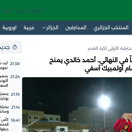
الدوري الجزائري -الدرجة 
المنتخب الجزائري
المحترفين
الجزائر
عربية
اوروبية
جديد 24 س
محترفة الأولى لكرة القدم
اً في النهائي.. أحمد خالدي يمنح
آيت ن
21:38
ام أولمبيك آسفي
نجوم ا
رسميا
21:24
التون
السع
رسميًا
21:19
يوناي
بينيتي
21:14
وسانشي
18:41
المنت
ديفوار