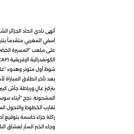
أنهى نادي اتحاد الجزائر ا
على ملعب “المسيرة الخضر
الكونفدرالية الإفريقية (CAF).
شوط أول متوتر وهدوء “ع
بعد تأخر انطلاق المباراة لأ
بتركيز عالٍ ورباطة جأش كب
المشحونة، نجح “أبناء سوسط
تقارب الخطوط والتحول السر
ركلة جزاء حاسمة بتوقيع أ
وجاء الخبر السار لعشاق ا