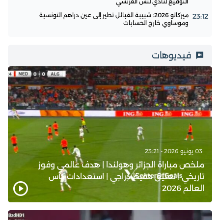
التوقيع لنادي لنس الفرنسي
ميركاتو 2026: شبيبة القبائل تطير إلى عين دراهم التونسية
23:12
وموساوي خارج الحسابات
فيديوهات
03 يونيو 2026 - 23:21
ملخص مباراة الجزائر وهولندا | هدف عالمي وفوز
تاريخي | تعليق حفيظ دراجي | استعدادات كأس
العالم 2026