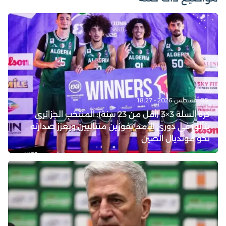
05 أغسطس 2026 - 18:27
كرة السلة 3×3 (أقل من 23 سنة): المنتخب الجزائري
يتألق في دوري الأمم بفوزين متتاليين ويعزز صدارته
نحو مونديال الصين