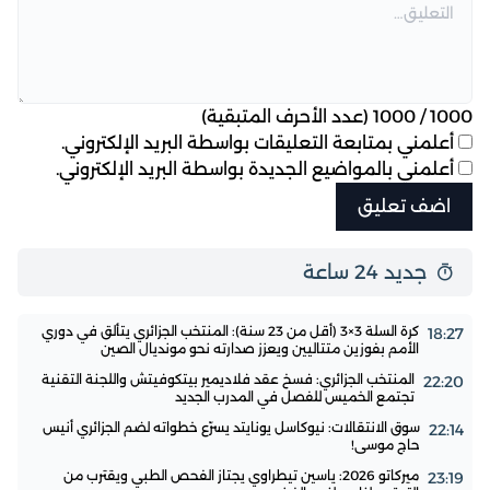
1000
/
1000
(عدد الأحرف المتبقية)
أعلمني بمتابعة التعليقات بواسطة البريد الإلكتروني.
أعلمني بالمواضيع الجديدة بواسطة البريد الإلكتروني.
جديد 24 ساعة
كرة السلة 3×3 (أقل من 23 سنة): المنتخب الجزائري يتألق في دوري
18:27
الأمم بفوزين متتاليين ويعزز صدارته نحو مونديال الصين
المنتخب الجزائري: فسخ عقد فلاديمير بيتكوفيتش واللجنة التقنية
22:20
تجتمع الخميس للفصل في المدرب الجديد
سوق الانتقالات: نيوكاسل يونايتد يسرّع خطواته لضم الجزائري أنيس
22:14
حاج موسى!
ميركاتو 2026: ياسين تيطراوي يجتاز الفحص الطبي ويقترب من
23:19