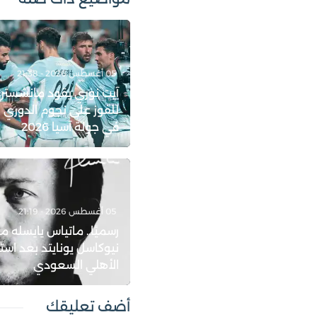
05 أغسطس 2026 - 21:38
آيت نوري يقود مانشستر
للفوز على نجوم الدوري 
في جولة آسيا 2026
05 أغسطس 2026 - 21:19
رسميًا.. ماتياس يايسله مد
نيوكاسل يونايتد بعد است
الأهلي السعودي
أضف تعليقك