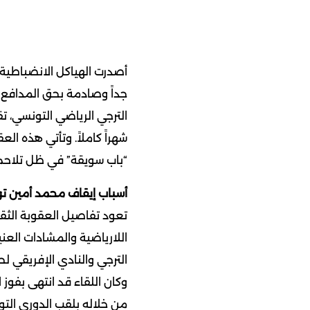
أصدرت الهياكل الانضباطية 
جداً وصادمة بحق المدافع 
شهراً كاملاً. وتأتي هذه ا
“باب سويقة” في ظل تلاحم
أسباب إيقاف محمد أمين ت
اللارياضية والمشادات العن
الترجي والنادي الإفريقي لحساب الجول
وكان اللقاء قد انتهى بفوز 
من خلاله بلقب الدوري التو