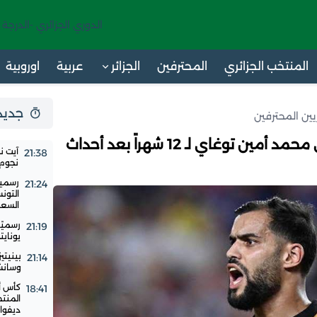
الدوري الجزائري -الدرجة 
المنتخب الجزائري
المحترفين
الجزائر
عربية
اوروبية
جديد 24 س
ئريين المحترفين
الترجي: إيقاف الجزائري محمد أمين توغاي لـ 12 شهراً بعد أحداث
آيت ن
21:38
نجوم ا
رسميا
21:24
التون
السع
رسميًا
21:19
يوناي
بينيتي
21:14
وسانشي
18:41
المنت
ديفوار