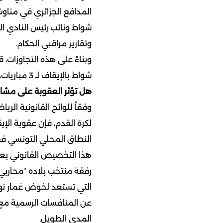
المدافع الجزائري في مناو
شواط ونائب رئيس النادي ال
وتقارير مراقبي الحكام.
وبناءً على هذه التجاوزات، 
شواط بالإيقاف لـ 3 مباريات، فيما نال توغاي العقوبة الأشد بالإيقاف لمدة عام.
هل تؤثر العقوبة على مشار
وفقاً للوائح القانونية الر
النطاق المحلي التونسي ف
هذا التخصيص القانوني يعني
رفقة منتخب بلاده “محاربي 
عن المنافسات الرسمية مع ال
المدى الطويل.