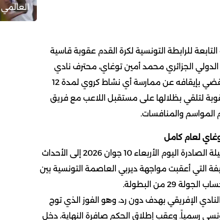
العالمي 
التابعة للرابطة التونسية لكرة القدم عقوبة قاسية
الدولي الجزائري محمد أمين توغاي، محترف نادي
الترجي الرياضي التونسي، تقضي بإيقافه عن ممارسة أي نشاط كروي لمدة 12
لعقوبة لتلقي بظلالها على مستقبل اللاعب مع فريق
 المواسم والمنافسات.
وغاي لعام كامل
تعود تفاصيل العقوبة الثقيلة الصادرة اليوم الأربعاء 10 جوان 2026 إلى الأحداث
يفة التي أعقبت مواجهة ديربي العاصمة التونسية بين
ة 29 من البطولة.
النادي الإفريقي بهدف دون رد، وهو الفوز الذي توج
نسي رسمياً. وعقب إطلاق الحكم صافرة النهاية، دخل