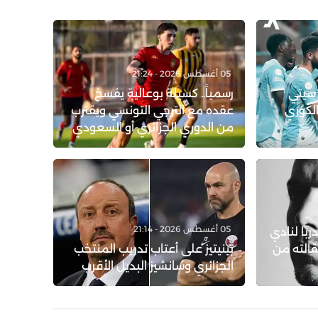
05 أغسطس 2026 - 21:24
 سيتي
رسمياً.. كسيلة بوعالية يفسخ
الكوري
عقده مع الترجي التونسي ويقترب
من الدوري الجزائري أو السعودي
05 أغسطس 2026 - 21:14
ربًا لنادي
قالته من
بينيتيز على أعتاب تدريب المنتخب
الجزائري وسانشيز البديل الأقرب