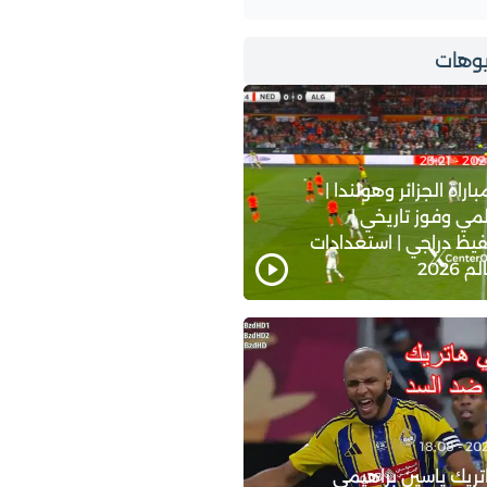
وهات
اة الجزائر وهولندا |
ي وفوز تاريخي |
يظ دراجي | استعدادات
2026
ريك ياسين براهيمي