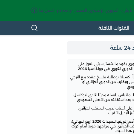
الأولى-
الدوري الإنجليزي الممتاز
privacy
اتصل بنا
القنوات الناقلة
اعة
وري يقود مانشستر سيتي للفوز على
لدوري الكوري في جولة آسيا 2026
ً.. كسيلة بوعالية يفسخ عقده مع الترجي
سي ويقترب من الدوري الجزائري أو
ودي
.. ماتياس يايسله مدربًا لنادي نيوكاسل
تد بعد استقالته من الأهلي السعودي
ز على أعتاب تدريب المنتخب الجزائري
ز البديل الأقرب
كأس أمم إفريقيا للسيدات 2026 (ربع النهائي):
خب الجزائري في مواجهة قوية أمام كوت
 هذا السبت