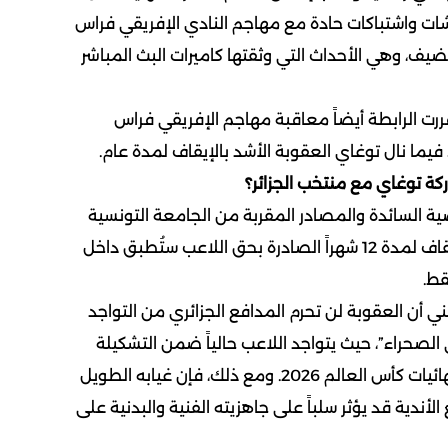
شات واشتباكات حادة مع مهاجم النادي الإفريقي فراس
ضيف، وهي الأحداث التي وثقتها كاميرات البث المباشر
قررت الرابطة أيضاً معاقبة مهاجم الإفريقي فراس
كة توغاي مع منتخب الجزائر؟
ياضية السائدة والمصادر المقربة من الجامعة التونسية
لكرة القدم، فإن عقوبة الإيقاف لمدة 12 شهراً الصادرة بحق اللاعب ستُطبق داخل
قط.
 أن العقوبة لن تحرم المدافع الجزائري من التواجد
الصحراء”، حيث يتواجد اللاعب حالياً ضمن التشكيلة
التي تستعد لخوض غمار نهائيات كأس العالم 2026. ومع ذلك، فإن غيابه الطويل
أندية قد يؤثر سلباً على جاهزيته الفنية والبدنية على