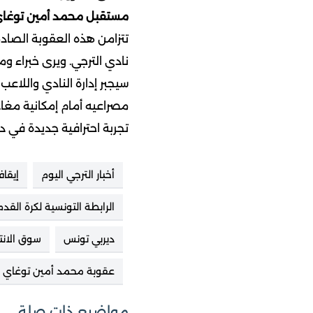
مستقبل محمد أمين توغاي 
تتزامن هذه العقوبة الصادم
نادي الترجي. ويرى خبراء وم
سيجبر إدارة النادي واللاع
مصراعيه أمام إمكانية مغا
تجربة احترافية جديدة في دو
أخبار الترجي اليوم
إيقاف 
الرابطة التونسية لكرة القدم
ديربي تونس
سوق الانت
عقوبة محمد أمين توغاي
مواضيع ذات صلة