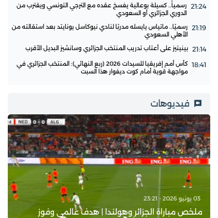
رسمياً.. كسيلة بوعالية يفسخ عقده مع الترجي التونسي ويقترب من
21:24
الدوري الجزائري أو السعودي
رسميًا.. ماتياس يايسله مدربًا لنادي نيوكاسل يونايتد بعد استقالته من
21:19
الأهلي السعودي
بينيتيز على أعتاب تدريب المنتخب الجزائري وسانشيز البديل الأقرب
21:14
كأس أمم إفريقيا للسيدات 2026 (ربع النهائي): المنتخب الجزائري في
18:41
مواجهة قوية أمام كوت ديفوار هذا السبت
فيديوهات
03 يونيو 2026 - 23:21
ملخص مباراة الجزائر وهولندا | هدف عالمي وفوز