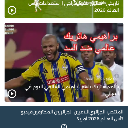
تاريخي | تعليق حفيظ دراجي | استعدادات كأس
العالم 2026
09 مايو 2026 - 18:08
شاهد هاتريك ياسين براهيمي العالمي اليوم في
النهائي
المنتخب الجزائري
اللاعبين الجزائريين المحترفين
فيديو
كأس العالم 2026 امريكا