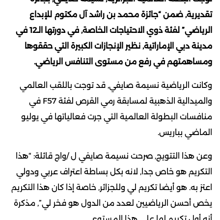
تقديرية, ضمن “جائزة محمد بن راشد آل مكتوم للإبداع
الرياضي” لفئة ذوي الاحتياجات الخاصة, في دورتها الـ12 في
مدينة دبي الإماراتية, نظير الإنجازات الكبيرة التي حققوها
ومساهمتهم في رفع من مستوى التنافس الرياضي.
وكانت الرياضية نسيمة صايفي, قد توجت باللقب العالمي
والميدالية الذهبية لمسابقة رمي القرص لفئة F57 في
منافسات البطولة العالمية التي جرت فعالياتها في يوليو
الماضي بباريس.
وعن هذا التتويج, صرحت نسيمة صايفي ل /واج قائلة: “هذا
التكريم هو خاص جدا, لانه بكل بساطة اعتراف عربي ودولي
اعتز به. هو أيضا تكريم لي وللجزائر, خاصة إذا كان هذا التكريم
يخص أحسن الرياضيين لعدد من الدول هو فخر لي”, مذكرة
أنه أول تكريم لها على هذا المستوى.