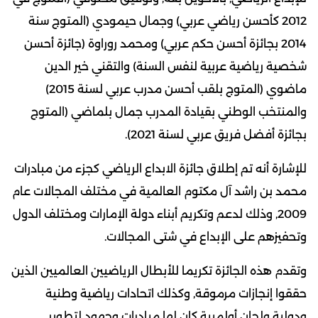
2012 كأحسن رياضي عربي) وجمال حيمودي (المتوج سنة
2014 بجائزة أحسن حكم عربي) ومحمد روراوة (جائزة أحسن
شخصية رياضية عربية لنفس السنة) والتقني خير الدين
ماضوي (المتوج بلقب أحسن مدرب عربي لسنة 2015)
والمنتخب الوطني بقيادة المدرب جمال بلماضي (المتوج
بجائزة أفضل فريق عربي لسنة 2021).
للإشارة أنه تم إطلاق جائزة الابداع الرياضي كجزء من مبادرات
محمد بن راشد آل مكتوم العالمية في مختلف المجالات عام
2009, وذلك لدعم وتكريم أبناء دولة الإمارات ومختلف الدول
وتحفيزهم على الإبداع في شتى المجالات.
وتقدم هذه الجائزة تكريما للأبطال الرياضيين العالميين الذين
حققوا إنجازات مرموقة, وكذلك اتحادات رياضية وطنية
ودولية ولجان أولمبية كان لها مبادرات وجهود لتطوير