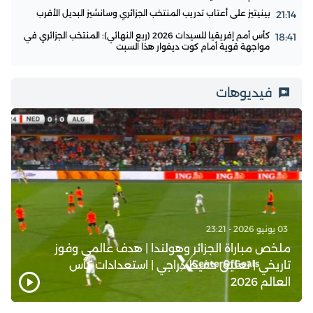
بينيتيز على أعتاب تدريب المنتخب الجزائري وسانشيز البديل الأقرب
21:14
كأس أمم إفريقيا للسيدات 2026 (ربع النهائي): المنتخب الجزائري في
18:41
مواجهة قوية أمام كوت ديفوار هذا السبت
فيديوهات
03 يونيو 2026 - 23:21
ملخص مباراة الجزائر وهولندا | هدف عالمي وفوز
تاريخي | تعليق حفيظ دراجي | استعدادات كأس
العالم 2026