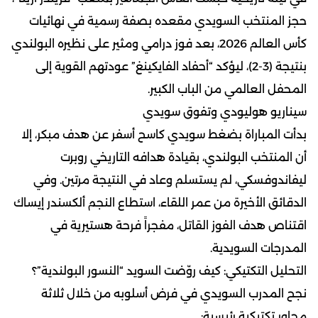
حجز المنتخب السويدي مقعده بصفة رسمية في نهائيات
كأس العالم 2026، بعد فوز درامي ومثير على نظيره البولندي
بنتيجة (3-2)، ليؤكد “أحفاد الفايكينغ” عودتهم القوية إلى
المحفل العالمي من الباب الكبير.
سيناريو هوليودي وتفوق سويدي
بدأت المباراة بضغط سويدي كاسح أسفر عن هدف مبكر، إلا
أن المنتخب البولندي، بقيادة هدافه التاريخي روبرت
ليفاندوفسكي، لم يستسلم وعاد في النتيجة مرتين. وفي
الدقائق الأخيرة من عمر اللقاء، استطاع النجم ألكسندر إيساك
اقتناص هدف الفوز القاتل، مفجراً فرحة هستيرية في
المدرجات السويدية.
التحليل التكتيكي: كيف روّضت السويد “النسور البولندية”؟
نجح المدرب السويدي في فرض أسلوبه من خلال ثلاثة
محاور تكتيكية رئيسية: