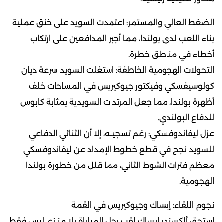
الضغط العالي والمستمر: اعتمدت السويد على خنق عملية
بناء اللعب لدى بولندا، مما أجبر المدافعين على ارتكاب
أخطاء في مناطق خطرة.
التحولات الهجومية الخاطفة: استغلت السويد سرعة ديان
كولوسيفسكي وفيكتور جيوكيريس في المساحات خلف
أظهرة بولندا، مما جعل المرتدات السويدية بمثابة كابوس
للدفاع البولندي.
عزل ليفاندوفسكي: رغم تسجيله، إلا أن الثنائي الدفاعي
للسويد نجح في قطع خطوط الإمداد عن ليفاندوفسكي
معظم فترات الشوط الثاني، مما قلل من خطورة بولندا
الهجومية.
نجوم اللقاء: إيساك وجيوكيريس في القمة
استحق ألكسندر إيساك لقب رجل المباراة بلا منازع، ليس فقط