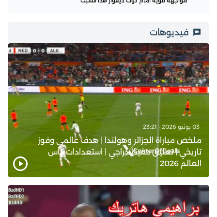
مواجهة قوية أمام كوت ديفوار هذا السبت
فيديوهات
03 يونيو 2026 - 23:21
ملخص مباراة الجزائر وهولندا | هدف عالمي وفوز
تاريخي | تعليق حفيظ دراجي | استعدادات كأس
العالم 2026