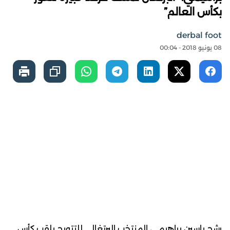
بكأس العالم”
derbal foot
08 يونيو 2018 - 00:04
رشح ياسين براهيمي، المنتخب البرتغالي للتتويج بلقب كأس