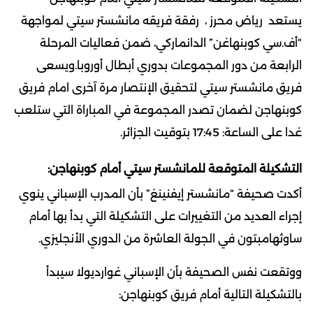
يستعد رياض محرز ، رفقة فريقه مانشستر سيتي لمواجهة
“أف.سي كوبنهاغن” الدانماركي، ضمن فعاليات المرحلة
الرابعة من دور المجموعات بدوري أبطال أوروبا.ويسعى
فريق مانشستر سيتي لتحقيق الإنتصار مرة آخرى امام فريق
كوبنهاجن لضمان تصدر المجموعة في المباراة التي ستلعب
غدا على الساعة: 17:45 بتوقيت الجزائر.
التشكيلة المتوقعة للمانشستر سيتي أمام كوبنهاجن:
أكدت صحيفة “مانشستر إيفنينغ” بأن المدرب الإسباني ينوي
إجراء العديد من التغييرات على التشكيلة التي بدأ بها أمام
ساوثهامبتون في الجولة العاشرة من الدوري الأنجليزي.
ووتقعت نفس الصحيفة بأن الإسباني غوارديولا سيبدأ
بالتشكيلة التالية أمام فريق كوبنهاجن: