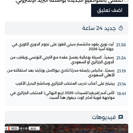
أعلمني بالمواضيع الجديدة بواسطة البريد الإلكتروني.
جديد 24 ساعة
آيت نوري يقود مانشستر سيتي للفوز على نجوم الدوري الكوري في
21:38
جولة آسيا 2026
رسمياً.. كسيلة بوعالية يفسخ عقده مع الترجي التونسي ويقترب من
21:24
الدوري الجزائري أو السعودي
رسميًا.. ماتياس يايسله مدربًا لنادي نيوكاسل يونايتد بعد استقالته من
21:19
الأهلي السعودي
بينيتيز على أعتاب تدريب المنتخب الجزائري وسانشيز البديل الأقرب
21:14
كأس أمم إفريقيا للسيدات 2026 (ربع النهائي): المنتخب الجزائري في
18:41
مواجهة قوية أمام كوت ديفوار هذا السبت
فيديوهات