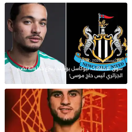
02 أغسطس 2026 - 22:14
سوق الانتقالات: نيوكاسل يونايتد يسرّع خطواته لضم
الجزائري أنيس حاج موسى!