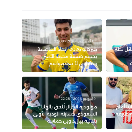
01 أغسطس 2026 - 23:08
ة القبائل تطير
ميركاتو 2026: اتحاد العاصمة
يحسم صفقة محمد الأمين
رمضاوي لأربعة مواسم
29 يوليو 2026 - 22:28
ياً أمام
مولودية الجزائر تُلحق بالهلال
 طبرقة
السعودي خسارته الودية الأولى
بثنائية بيازيد وبن خماسة