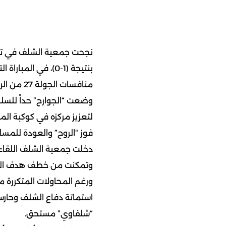
نجحت جمعية الشلف في تح
بنتيجة (1-0)، في 
منافسات ا
وضعت “الجوارح” حداً للسلس
لتعزيز مركزه في كوكبة الم
فوز “الروح” والعودة للمسا
دخلت جمعية الشلف اللقاء 
ورغم المحاولات المتكررة من
استماتة دفاع الشلف وحارس 
“شلفاوي” مستحق.