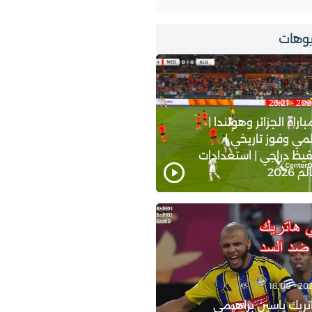
وهات
اة الجزائر وهولندا |
ي وفوز تاريخي |
يظ دراجي | استعدادات
2026
ريك ياسين براهيمي