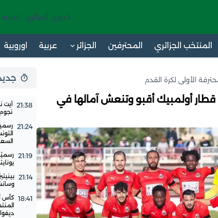
الدوري الجزائري -الدرجة 
المنتخب الجزائري
المحترفين
الجزائر
عربية
اوروبية
جديد 24 س
محترفة الأولى لكرة القدم
طار أولمبيك أقبو وتنعش آمالها في
آيت ن
21:38
نجوم ا
رسميا
21:24
التون
السع
رسميًا
21:19
يوناي
بينيتي
21:14
وسانشي
18:41
المنت
ديفوار