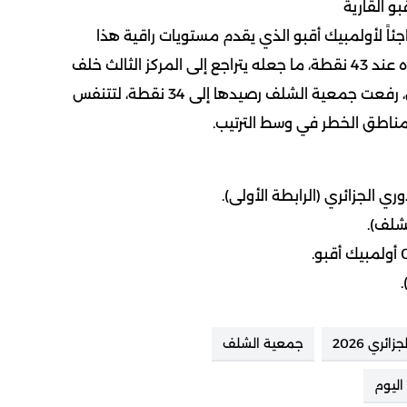
و القارية
جئاً لأولمبيك أقبو الذي يقدم مستويات راقية هذا
الموسم، حيث جمدت رصيده عند 43 نقطة، ما جعله يتراجع إلى المركز الثالث خلف
شبيبة الساورة. في المقابل، رفعت جمعية الشلف رصيدها إلى 34 نقطة، لتتنفس
مناطق الخطر في وسط الترتيب.
وري الجزائري
(الرابطة الأولى).
شلف).
ائري 2026
جمعية الشلف
اليوم