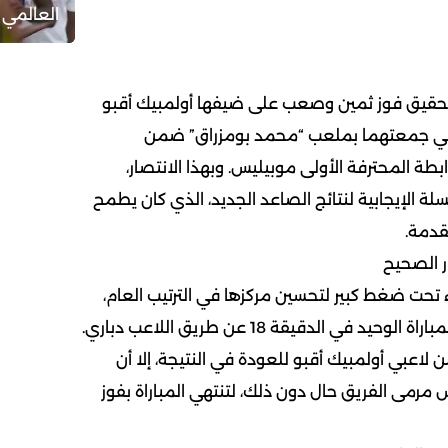
العالمي 
قيق فوز ثمين وصعب على ضيفها أولمبيك أقبو
المباراة التي جمعتهما بملعب “محمد بومزراق” ضمن
لجولة 27 من الرابطة المحترفة الأولى موبيليس. وبهذا الانتصار،
لة الإيجابية لنتائج الصاعد الجديد، الذي كان يطمح
قدمة.
ر الصحيح
تحت ضغط كبير لتحسين مركزها في الترتيب العام،
وتمكنت من خطف هدف المباراة الوحيد في الدقيقة 18 عن طريق اللاعب دباري.
 لاعبي أولمبيك أقبو للعودة في النتيجة، إلا أن
مرمى الفريق حال دون ذلك، لتنتهي المباراة بفوز