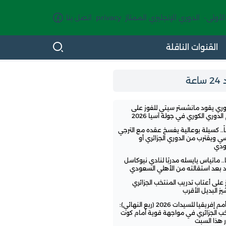
الأولى-
الدوري الإنجليزي الممتاز
privacy
اتصل بنا
القنوات الناقلة
اعة
وري يقود مانشستر سيتي للفوز على
لدوري الكوري في جولة آسيا 2026
ً.. كسيلة بوعالية يفسخ عقده مع الترجي
سي ويقترب من الدوري الجزائري أو
ودي
.. ماتياس يايسله مدربًا لنادي نيوكاسل
تد بعد استقالته من الأهلي السعودي
ز على أعتاب تدريب المنتخب الجزائري
ز البديل الأقرب
كأس أمم إفريقيا للسيدات 2026 (ربع النهائي):
خب الجزائري في مواجهة قوية أمام كوت
 هذا السبت