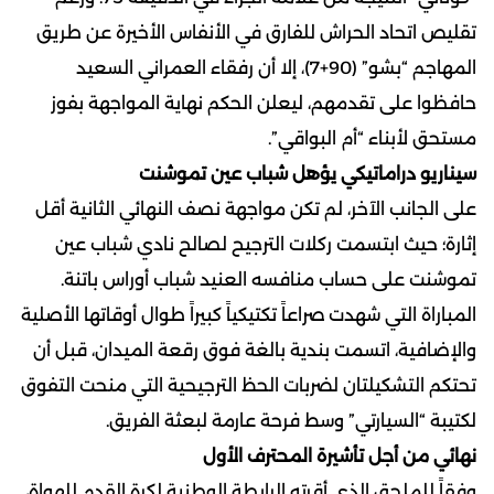
تقليص اتحاد الحراش للفارق في الأنفاس الأخيرة عن طريق
المهاجم “بشو” (90+7)، إلا أن رفقاء العمراني السعيد
حافظوا على تقدمهم، ليعلن الحكم نهاية المواجهة بفوز
مستحق لأبناء “أم البواقي”.
سيناريو دراماتيكي يؤهل شباب عين تموشنت
على الجانب الآخر، لم تكن مواجهة نصف النهائي الثانية أقل
إثارة؛ حيث ابتسمت ركلات الترجيح لصالح نادي شباب عين
تموشنت على حساب منافسه العنيد شباب أوراس باتنة.
المباراة التي شهدت صراعاً تكتيكياً كبيراً طوال أوقاتها الأصلية
والإضافية، اتسمت بندية بالغة فوق رقعة الميدان، قبل أن
تحتكم التشكيلتان لضربات الحظ الترجيحية التي منحت التفوق
لكتيبة “السيارتي” وسط فرحة عارمة لبعثة الفريق.
نهائي من أجل تأشيرة المحترف الأول
وفقاً للملحق الذي أقرته الرابطة الوطنية لكرة القدم للهواة،