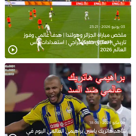
03 يونيو 2026 - 23:21
ملخص مباراة الجزائر وهولندا | هدف عالمي وفوز
تاريخي | تعليق حفيظ دراجي | استعدادات كأس
العالم 2026
09 مايو 2026 - 18:08
شاهد هاتريك ياسين براهيمي العالمي اليوم في