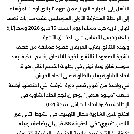
التأهل إلى المباراة النهائية من دورة “البلاي أوف” المؤهلة
إلى الرابطة المحترفة الأولى الموبيليس، عقب مباريات نصف
نهائي نارية جرت مساء اليوم السبت 16 مايو 2026 وسط إثارة
بالغة وحبس للأنفاس حتى الدقائق الأخيرة.
وبهذه النتائج، يقترب الفريقان خطوة عملاقة من خطف
تأشيرة الصعود الثالثة والأخيرة للالتحاق بقسم النخبة، بعد
موسم شاق وماراثوني في بطولة القسم الثاني هواة.
اتحاد الشاوية يقلب الطاولة على اتحاد الحراش
في واحدة من أقوى قمم دورة الترقية التي احتضنها أرضية
ملعب “ميلود هدفي” بوهران، نجح اتحاد الشاوية في
الإطاحة بنظيره اتحاد الحراش بنتيجة (2-1).
افتتح نادي الشاوية مجال التهديف في الشوط الثاني عبر
اللاعب “فنيري” في الدقيقة 58، قبل أن يضاعف زميله
“كوناتي” النتيجة من علامة الجزاء في الدقيقة 75. ورغم