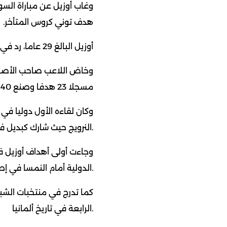
وغاب أوزيل عن مباراة السو
هدف توني كروس المتأخر.
أوزيل البالغ 29 عاما، رد في بيان مطول عن الأمر، صباح اليوم،
مسجلا 23 هدفا وصنع 40 لزملائه.
النرويج حيث شارك كبديل في الدقائق الـ12 الأخيرة.
وجاءت أولى أهداف أوزيل في
الدولية أمام النمسا في إطار التحضيرات الودية لكأس العالم 2018.
الرابعة في تاريخ ألمانيا.