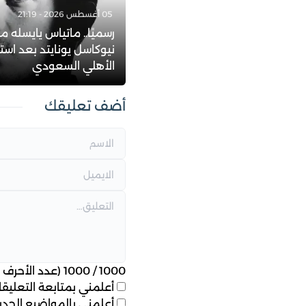
05 أغسطس 2026 - 21:19
رسميًا.. ماتياس يايسله مد
نيوكاسل يونايتد بعد است
الأهلي السعودي
أضف تعليقك
1000
/
1000
(عدد الأحرف ا
أعلمني بمتابعة التعليقات
أعلمني بالمواضيع الجديد