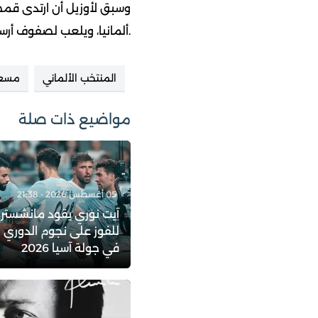
وسبق لأوزيل أن ارتدى قمص
ألمانيا، ويلعب لصفوف أرسنال منذ عام 2013.
المنتخب الألماني
مسعو
مواضيع ذات صلة
05 أغسطس 2026 - 21:38
آيت نوري يقود مانشستر
للفوز على نجوم الدوري 
في جولة آسيا 2026