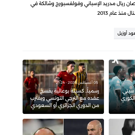
ان ريال مدريد الإسباني وفولفسبورج وشالكة في
د أوزيل
05 أغسطس 2026 - 21:24
 سيتي
رسمياً.. كسيلة بوعالية يفسخ
الكوري
عقده مع الترجي التونسي ويقترب
من الدوري الجزائري أو السعودي