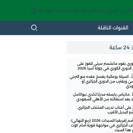
الأولى-
الدوري الإنجليزي الممتاز
privacy
اتصل بنا
القنوات الناقلة
اعة
وري يقود مانشستر سيتي للفوز على
لدوري الكوري في جولة آسيا 2026
ً.. كسيلة بوعالية يفسخ عقده مع الترجي
سي ويقترب من الدوري الجزائري أو
ودي
.. ماتياس يايسله مدربًا لنادي نيوكاسل
تد بعد استقالته من الأهلي السعودي
ز على أعتاب تدريب المنتخب الجزائري
ز البديل الأقرب
كأس أمم إفريقيا للسيدات 2026 (ربع النهائي):
خب الجزائري في مواجهة قوية أمام كوت
 هذا السبت