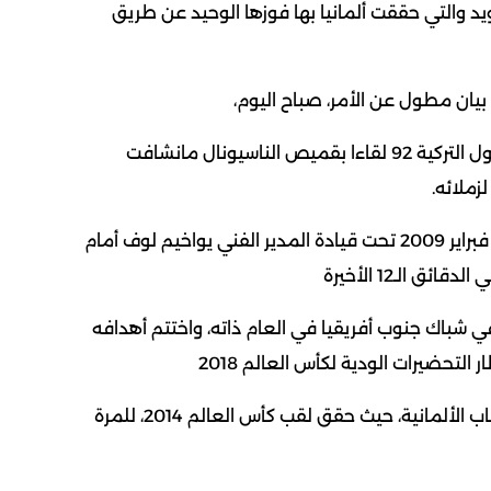
يد والتي حققت ألمانيا بها فوزها الوحيد عن طريق
وخاض اللاعب صاحب الأصول التركية 92 لقاءا بقميص الناسيونال مانشافت
وكان لقاءه الأول دوليا في فبراير 2009 تحت قيادة المدير الفني يواخيم لوف أمام
 شباك جنوب أفريقيا في العام ذاته، واختتم أهدافه
كما تدرج في منتخبات الشباب الألمانية، حيث حقق لقب كأس العالم 2014، للمرة