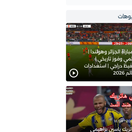
وهات
اة الجزائر وهولندا |
ي وفوز تاريخي |
يظ دراجي | استعدادات
2026
ريك ياسين براهيمي