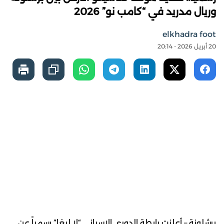
وريال مدريد في “كامب نو” 2026
elkhadra foot
20 أبريل 2026 - 20:14
برشلونة – أعلنت رابطة الدوري الإسباني “لا ليغا” رسمياً عن